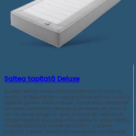
Saltea tapițată Deluxe
Auping Deluxe este o saltea tapițată cu 5 zone de
confort și dispune de o suprafață extrem de moale și
flexibilă pentru zona umerilor. Acest lucru înseamnă
că vei experimenta mai puțină presiune pe umeri și
că vei putea atinge un nivel profund de relaxare în
timpul nopții. În plus, asigură o susținere uniformă și o
tranziție lină între zonele de confort. O saltea
tapițată trebuie folosită întotdeauna în combinație