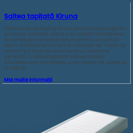
Saltea tapițată Kiruna
Salteaua de lux Auping Kiruna pentru boxspringul de
lux Kiruna. Această saltea este folosită întotdeauna
în combinație cu topper Kiruna pentru un confort
optim. Salteaua Kiruna are nu mai puțin de 7 zone de
confort și 2 tipuri de arcuri pentru o susținere
perfectă. O saltea tapițată trebuie folosită
întotdeauna în combinație cu un topper de saltea de
la Auping.
Mai multe informații