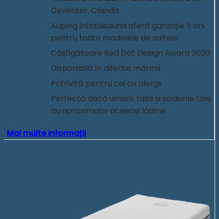
Deventer, Olanda
Auping întotdeauna oferă garanție 5 ani
pentru toate modelele de saltele
Câștigătoare Red Dot Design Award 2020
Disponibilă în diferite mărimi
Potrivită pentru cei cu alergii
Perfectă dacă umerii, talia și șoldurile tale
au aproximativ aceeași lățime
Mai multe informații