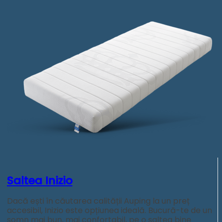
Saltea Inizio
Dacă ești în căutarea calității Auping la un preț
accesibil, Inizio este opțiunea ideală. Bucură-te de un
somn mai bun, mai confortabil, pe o saltea bine