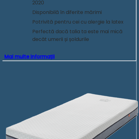
2020
Disponibilă în diferite mărimi
Potrivită pentru cei cu alergie la latex
Perfectă dacă talia ta este mai mică
decât umerii și șoldurile
Mai multe informații