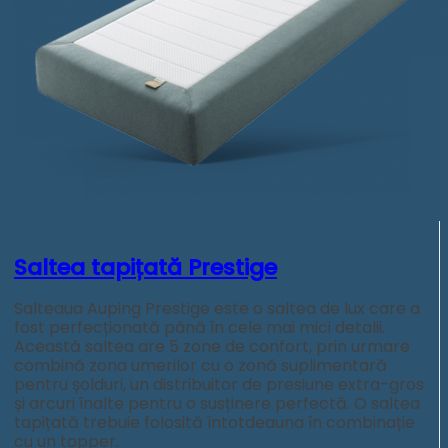
Saltea tapițată Prestige
Salteaua Auping Prestige este o saltea de lux care a
fost perfecționată până în cele mai mici detalii.
Această saltea are 5 zone de confort, prin urmare
combină zona umerilor cu o zonă suplimentară
pentru șolduri, un distribuitor de presiune extra-gros
și arcuri înalte pentru o susținere perfectă. O saltea
tapițată trebuie folosită întotdeauna în combinație
cu un topper.