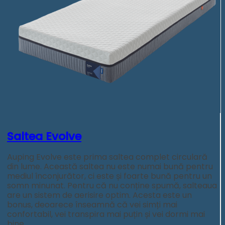
Saltea Evolve
Auping Evolve este prima saltea complet circulară
din lume. Această saltea nu este numai bună pentru
mediul înconjurător, ci este și foarte bună pentru un
somn minunat. Pentru că nu conține spumă, salteaua
are un sistem de aerisire optim. Acesta este un
bonus, deoarece înseamnă că vei simți mai
confortabil, vei transpira mai puțin și vei dormi mai
bine.