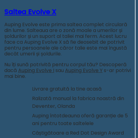
Saltea Evolve X
Auping Evolve este prima saltea complet circulară
din lume. Salteaua are o zonă moale a umerilor și
șoldurilor și un suport al taliei mai ferm. Acest lucru
face ca Auping Evolve X să fie deosebit de potrivit
pentru persoanele ale căror talie este mai îngustă
decât umerii și șoldurile.
Nu îți sună potrivită pentru corpul tău? Descoperă
dacă
Auping Evolve I
sau
Auping Evolve Y
s-ar potrivi
mai bine.
Livrare gratuită la tine acasă
Ralizată manual la fabrica noastră din
Deventer, Olanda
Auping întotdeauna oferă garanție de 5
ani pentru toate saltelele
Câștigătoare a Red Dot Design Award