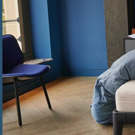
Somiere
Boxspring
Pat Boxspring Criade
Pat Boxspring Tone
Pat Boxspring Original
Pat Boxspring Kiruna
Paturi
Pat Original
Pat Essential
Pat Auronde
Pat Auping Royal
Pat Noa
Saltele
Saltea Evolve Y
Saltea Evolve X
Saltea Evolve I
Saltea Maestro