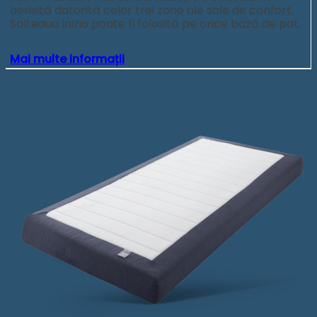
aerisită datorită celor trei zone ale sale de confort.
Salteaua Inizio poate fi folosită pe orice bază de pat.
Mai multe informații