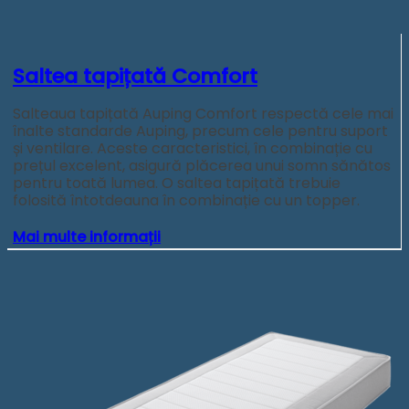
Saltea tapițată Comfort
Salteaua tapițată Auping Comfort respectă cele mai
înalte standarde Auping, precum cele pentru suport
și ventilare. Aceste caracteristici, în combinație cu
prețul excelent, asigură plăcerea unui somn sănătos
pentru toată lumea. O saltea tapițată trebuie
folosită întotdeauna în combinație cu un topper.
Mai multe informații