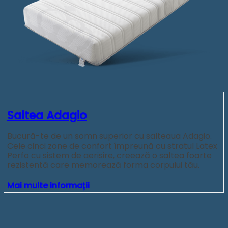
Saltea Adagio
Bucură-te de un somn superior cu salteaua Adagio.
Cele cinci zone de confort împreună cu stratul Latex
Perfo cu sistem de aerisire, creează o saltea foarte
rezistentă care memorează forma corpului tău.
Mai multe informații