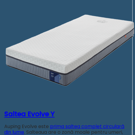
Saltea Evolve Y
Auping Evolve este
prima saltea complet circulară
din lume
. Salteaua are o zonă moale pentru umeri,