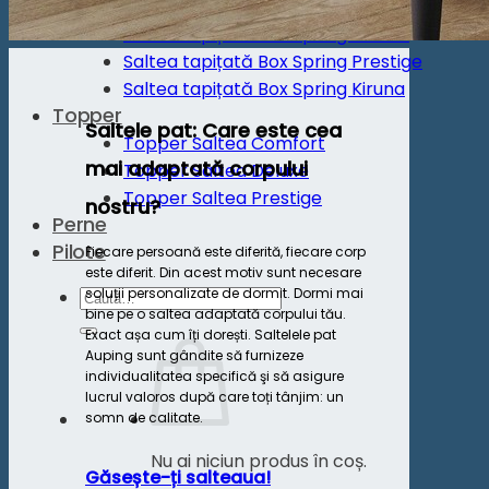
Saltea Vivo
Saltea tapițată Box Spring Deluxe
Saltea tapițată Box Spring Prestige
Saltea tapițată Box Spring Kiruna
Topper
Saltele pat: Care este cea
Topper Saltea Comfort
mai adaptată corpului
Topper Saltea Deluxe
Topper Saltea Prestige
nostru?
Perne
Pilote
Fiecare persoană este diferită, fiecare corp
este diferit. Din acest motiv sunt necesare
Caută
soluții personalizate de dormit. Dormi mai
bine pe o saltea adaptată corpului tău.
după:
Exact așa cum îți dorești. Saltelele pat
Auping sunt gândite să furnizeze
individualitatea specifică şi să asigure
lucrul valoros după care toți tânjim: un
somn de calitate.
Nu ai niciun produs în coș.
Găsește-ți salteaua!