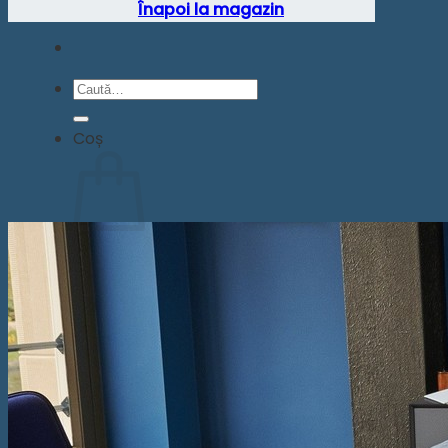
Înapoi la magazin
Caută
după:
Coș
Nu ai niciun produs în coș.
Înapoi la magazin