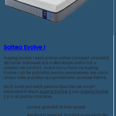
Saltea Evolve I
Auping Evolve I este prima saltea complet circulară
din lume. Salteaua are o distribuție uniformă a
zonelor de confort. Acest lucru face ca Auping
Evolve I să fie potrivită pentru persoanele ale căror
umeri, talie și șolduri au aproximativ aceeași lățime.
Nu îți sună potrivită pentru tipul tău de corp?
Descoperă dacă
Auping Evolve X
sau
Auping Evolve
Y
ți s-ar potrivi mai bine.
Livrare gratuită la tine acasă
Realizată manual, în fabrica noastră din