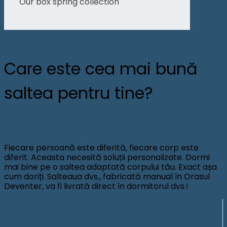
Our box spring collection
Care este cea mai bună
saltea pentru tine?
Fiecare persoană este diferită, fiecare corp este
diferit. Aceasta necesită soluții personalizate. Dormi
mai bine pe o saltea adaptată corpului tău. Exact așa
cum doriți. Salteaua dvs., fabricată manual în Orasul
Deventer, va fi livrată direct în dormitorul dvs.!