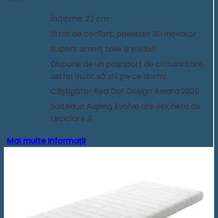
Înălțime: 22 cm
Strat de confort: poliester 3D inovator
Suport: umeri, talie și șolduri
Dispune de un pașaport de circularitate,
astfel încât să știi pe ce dormi
Câștigător Red Dot Design Award 2020
Salteaua Auping Evolve are eticheta de
reciclare A
Mai multe informații