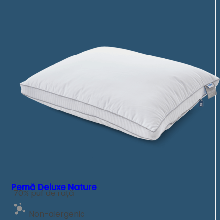
Pernă Deluxe Nature
70% puf de rață
Non-alergenic