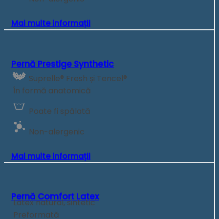
Mai multe informații
Pernă Prestige Synthetic
Suprelle® Fresh și Tencel®
În formă anatomică
Poate fi spălată
Non-alergenic
Mai multe informații
Pernă Comfort Latex
Latex natural, sintetic
Preformată