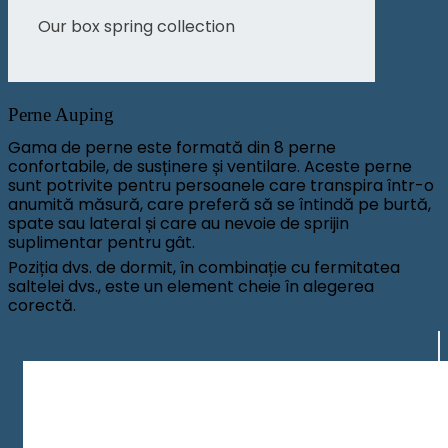
Our box spring collection
Perne Auping
Gama de perne este formată din 8 perne
confortabile, de susținere și ventilare. Aceste perne
sunt potrivite pentru persoanele care transpira într-o
anumită măsură, care preferă să se întindă pe burtă,
spate sau lateral și care au nevoie de sprijin
suplimentar pentru gât.
Poziția dvs. de dormit, în combinație cu fermitatea
saltelei dvs., este un element cheie în alegerea
corectă.