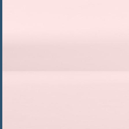
Somiere
Boxspring
Pat Boxspring Criade
Pat Boxspring Tone
Pat Boxspring Original
Pat Boxspring Kiruna
Paturi
Pat Original
Pat Essential
Pat Auronde
Pat Auping Royal
Pat Noa
Saltele
Saltea Evolve Y
Saltea Evolve X
Saltea Evolve I
Saltea Maestro