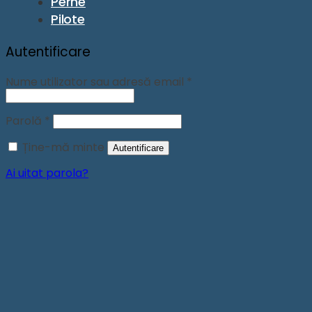
Perne
Pilote
Autentificare
Obligatoriu
Nume utilizator sau adresă email
*
Obligatoriu
Parolă
*
Ține-mă minte
Autentificare
Ai uitat parola?