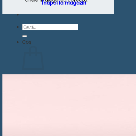
Înapoi la magazin
Caută
după:
Coș
Nu ai niciun produs în coș.
Înapoi la magazin