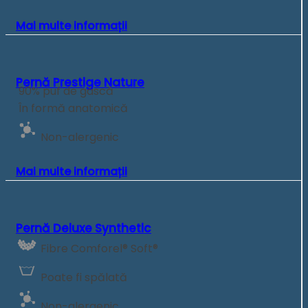
Mai multe informații
Pernă Prestige Nature
90% puf de gâscă
În formă anatomică
Non-alergenic
Mai multe informații
Pernă Deluxe Synthetic
Fibre Comforel® Soft®
Poate fi spălată
Non-alergenic