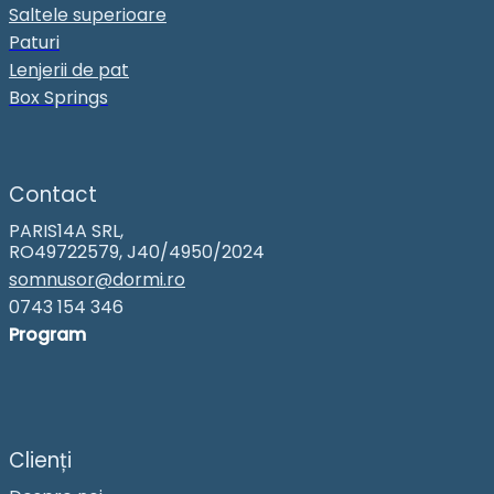
Saltele superioare
Paturi
Lenjerii de pat
Box Springs
Contact
PARIS14A SRL,
RO49722579, J40/4950/2024
somnusor@dormi.ro
0743 154 346
Program
Clienți