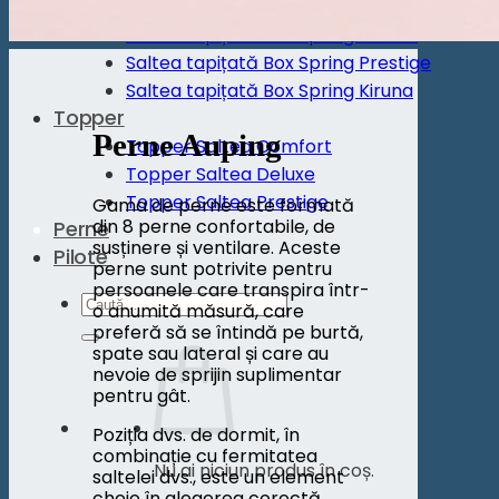
Saltea Vivo
Saltea tapițată Box Spring Deluxe
Saltea tapițată Box Spring Prestige
Saltea tapițată Box Spring Kiruna
Topper
Perne Auping
Topper Saltea Comfort
Topper Saltea Deluxe
Topper Saltea Prestige
Gama de perne este formată
din 8 perne confortabile, de
Perne
susținere și ventilare. Aceste
Pilote
perne sunt potrivite pentru
persoanele care transpira într-
Caută
o anumită măsură, care
după:
preferă să se întindă pe burtă,
spate sau lateral și care au
nevoie de sprijin suplimentar
pentru gât.
Poziția dvs. de dormit, în
combinație cu fermitatea
Nu ai niciun produs în coș.
saltelei dvs., este un element
cheie în alegerea corectă.