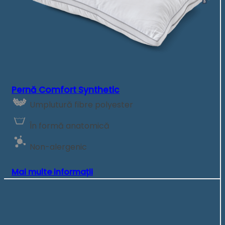
Pernă Comfort Synthetic
Umplutură fibre polyester
În formă anatomică
Non-alergenic
Mai multe informații