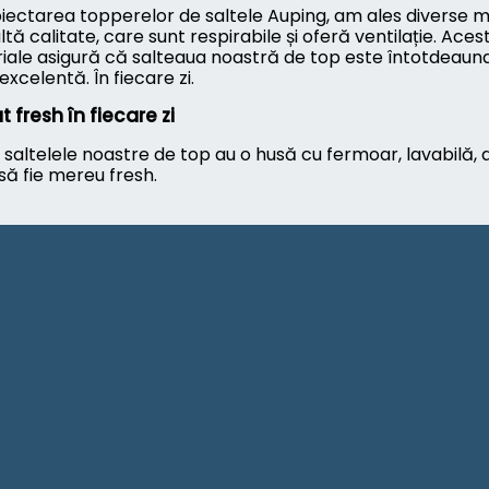
oiectarea topperelor de saltele Auping, am ales diverse m
ltă calitate, care sunt respirabile și oferă ventilație. Aces
iale asigură că salteaua noastră de top este întotdeauna
excelentă. În fiecare zi.
t fresh în fiecare zi
saltelele noastre de top au o husă cu fermoar, lavabilă, a
să fie mereu fresh.