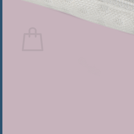
Caută
după:
Coș
Nu ai niciun produs în coș.
Înapoi la magazin