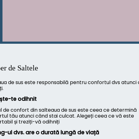
er de Saltele
aua de sus este responsabilă pentru confortul dvs atunci
i.
ște-te odihnit
ul de confort din salteaua de sus este ceea ce determină
tul tău atunci când stai culcat. Alegeți ceea ce vă este
tabil și treziți-vă odihniți
g-ul dvs. are o durată lungă de viață