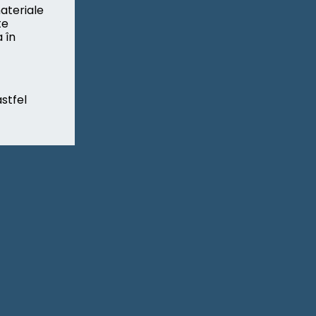
ateriale
te
 în
stfel