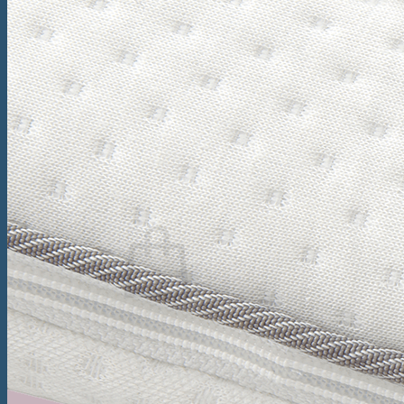
Saltea tapițată Box Spring Kiruna
Topper
Topper Saltea Comfort
Topper Saltea Deluxe
Topper Saltea Prestige
Perne
Pilote
Caută
după:
Nu ai niciun produs în coș.
Înapoi la magazin