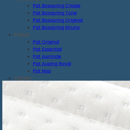
Pat Boxspring Criade
Pat Boxspring Tone
Pat Boxspring Original
Pat Boxspring Kiruna
Paturi
Pat Original
Pat Essential
Pat Auronde
Pat Auping Royal
Pat Noa
Saltele
Saltea Evolve Y
Saltea Evolve X
Saltea Evolve I
Saltea Maestro
Saltea Vivo
Saltea tapițată Box Spring Deluxe
Saltea tapițată Box Spring Prestige