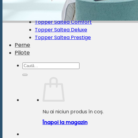
Saltea tapițată Box Spring Kiruna
Topper
Topper Saltea Comfort
Topper Saltea Deluxe
Topper Saltea Prestige
Perne
Pilote
Caută
după:
Nu ai niciun produs în coș.
Înapoi la magazin