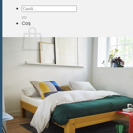
Caută
după:
Coș
Nu ai niciun produs în coș.
Înapoi la magazin