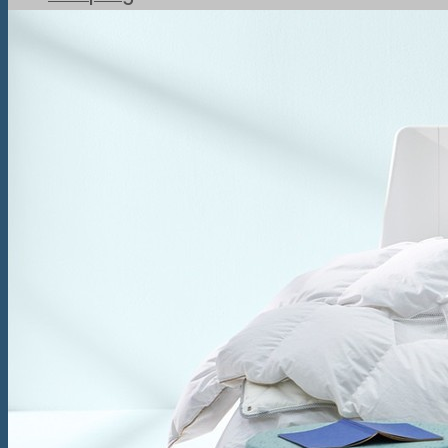
Pat Boxspring Criade
Pat Boxspring Tone
Pat Boxspring Original
Pat Boxspring Kiruna
Paturi
Pat Original
Pat Essential
Pat Auronde
Pat Auping Royal
Pat Noa
Saltele
Saltea Evolve Y
Saltea Evolve X
Saltea Evolve I
Saltea Maestro
Saltea Vivo
Saltea tapițată Box Spring Deluxe
Saltea tapițată Box Spring Prestige