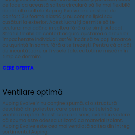
ce face ca această saltea circulară să fie mai flexibilă
decât alte saltele Auping. Evolve are un strat de
confort 3D foarte elastic și nu conține lipici sau
cusături la exterior. Acest lucru îți permite să te
scufunzi mai adânc în saltea fără a te simți sufocat.
Stratul flexibil de confort asigură ajustarea a arcurilor
împachetate individual, astfel încât să te poți întoarce
cu ușurință în somn, fără a te trezești. Pentru că oricât
de încântătoare ar fi visele tale, cu toții ne mișcăm în
timp ce dormim.
CERE OFERTA
Ventilare optimă
Auping Evolve Y nu conține spumă, ci o structură
deschisă din poliester, care permite saltelei să se
ventileze optim. Acest lucru are sens, având în vedere
că spuma este adesea utilizată ca material izolant.
Auping Evolve este cea mai ventilată saltea din întreg
sortimentul Auping.