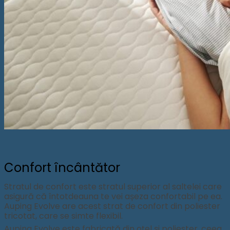
Confort încântător
Stratul de confort este stratul superior al saltelei care
asigură că întotdeauna te vei așeza confortabil pe ea.
Auping Evolve are acest strat de confort din poliester
tricotat, care se simte flexibil.
Auping Evolve este fabricată din oțel și poliester, ceea