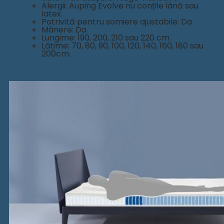
Alergii: Auping Evolve nu conțile lână sau
latex.
Potrivită pentru somiere ajustabile: Da.
Mânere: Da.
Lungime: 190, 200, 210 sau 220 cm.
Lățime: 70, 80, 90, 100, 120, 140, 160, 180 sau
200cm.