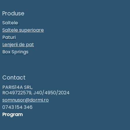
Produse
Saltele
Saltele superioare
Paturi
Lenjerii de pat
Box Springs
Contact
PARIS14A SRL,
RO49722579, J40/4950/2024
somnusor@dormi.ro
0743 154 346
Program