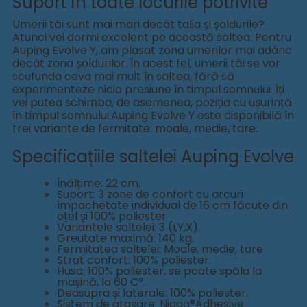
Suport în toate locurile potrivite
Umerii tăi sunt mai mari decât talia și șoldurile?
Atunci vei dormi excelent pe această saltea. Pentru
Auping Evolve Y, am plasat zona umerilor mai adânc
decât zona șoldurilor. În acest fel, umerii tăi se vor
scufunda ceva mai mult în saltea, fără să
experimenteze nicio presiune în timpul somnului. Îți
vei putea schimba, de asemenea, poziția cu ușurință
în timpul somnului.
Auping Evolve Y este disponibilă în
trei variante de fermitate: moale, medie, tare.
Specificațiile saltelei Auping Evolve
Înălțime: 22 cm.
Suport: 3 zone de confort cu arcuri
împachetate individual de 16 cm făcute din
oțel și 100% poliester
Variantele saltelei: 3 (I,Y,X).
Greutate maximă: 140 kg.
Fermitatea saltelei: Moale, medie, tare
Strat confort: 100% poliester.
Husa: 100% poliester, se poate spăla la
mașină, la 60 C°.
Deasupra și laterale: 100% poliester.
Sistem de atașare: Niaga®Adhesive.