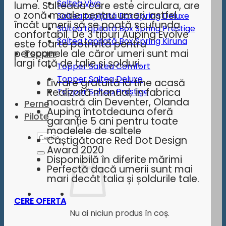
Saltea Vivo
lume. Salteaua care este circulara, are
o zonă moale pentru umeri, astfel
Saltea tapițată Box Spring Deluxe
încât umerii să se poată scufunda
Saltea tapițată Box Spring Prestige
confortabil. De 3 tipuri Auping Evolve
Saltea tapițată Box Spring Kiruna
este foarte potrivită pentru
Topper
persoanele ale căror umeri sunt mai
largi față de talie și șolduri.
Topper Saltea Comfort
Topper Saltea Deluxe
Livrare gratuită la tine acasă
Realizată manual, în fabrica
Topper Saltea Prestige
noastră din Deventer, Olanda
Perne
Auping întotdeauna oferă
Pilote
garanție 5 ani pentru toate
modelele de saltele
Caută
Câștigătoare Red Dot Design
Award 2020
după:
Disponibilă în diferite mărimi
Perfectă dacă umerii sunt mai
mari decât talia și șoldurile tale.
CERE OFERTA
Nu ai niciun produs în coș.