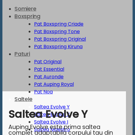
Somiere
Boxspring
Pat Boxspring Criade
Pat Boxspring Tone
Pat Boxspring Original
Pat Boxspring Kiruna
Paturi
Pat Original
Pat Essential
Pat Auronde
Pat Auping Royal
Pat Noa
Saltele
Saltea Evolve Y
Saltea Evolve Y
Saltea Evolve X
Saltea Evolve I
Auping Evolve este prima saltea
Saltea Maestro
complet adaptabila corpului tau din