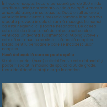
În fiecare noapte, fiecare persoană pierde 350 ml de
umiditate, adică aproximativ o sticlă de apă. Această
umezeală ajunge în salteaua ta. Dacă o saltea are o
ventilație insuficientă, umezeala rămâne în saltea dvs.
și poate provoca în cele din urmă mucegai. Nu numai
că este neigienic, ci și foarte nesănătos. De aceea
este atât de răcoritor să dormi pe o saltea bine
ventilată. Un avantaj suplimentar al Auping Evolve Y
este că salteaua nu se simte sufocantă noaptea.
Ideală pentru persoanele care se încălzesc ușor
noaptea.
Husă detașabilă care se poate spăla
Stratul superior (husa) saltelei Evolve este detașabil și
poate fi spălat în mașina de spălat la 60 de grade.
Lucru ideal dacă sunteți alergic la acarieni.