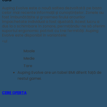
Auping Evolve este o nouă saltea dezvoltată pe baza
celor mai recente informații și cunoștințelor. Zonele au
fost îmbunătățite și grosimea firului arcurilor
împachetate individual a fost ajustată. Acest lucru a
dus la o schimbare în zonare, permițându-ne să oferim
suportul ergonomic potrivit cu trei fermități. Auping
Evolve este disponibil în variantele:
<ul
Moale
Medie
Tare
Auping Evolve are un tabel BMI diferit față de
restul gamei.
CERE OFERTA