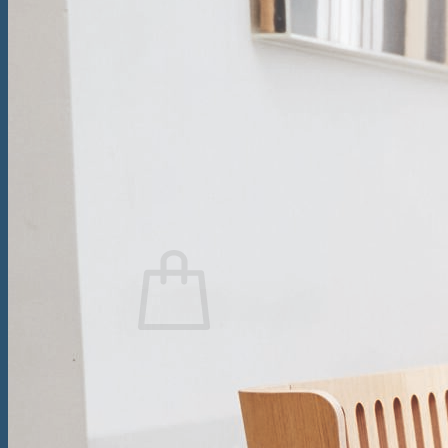
Saltea tapițată Box Spring Kiruna
Topper
Topper Saltea Comfort
Topper Saltea Deluxe
Topper Saltea Prestige
Perne
Pilote
Caută
după:
Nu ai niciun produs în coș.
Înapoi la magazin