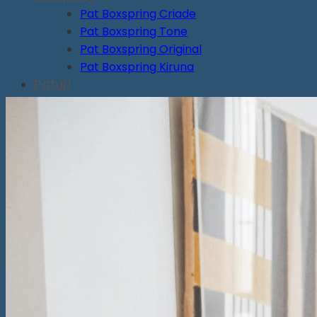
Pat Boxspring Criade
Pat Boxspring Tone
Pat Boxspring Original
Pat Boxspring Kiruna
Paturi
Pat Original
Pat Essential
Pat Auronde
Pat Auping Royal
Pat Noa
Saltele
Saltea Evolve Y
Saltea Evolve X
Saltea Evolve I
Saltea Maestro
Saltea Vivo
Saltea tapițată Box Spring Deluxe
Saltea tapițată Box Spring Prestige