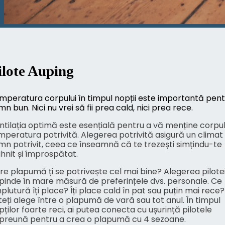
ilote Auping
mperatura corpului în timpul nopții este importantă pent
n bun. Nici nu vrei să fii prea cald, nici prea rece.
ntilația optimă este esențială pentru a vă menține corpul
mperatura potrivită. Alegerea potrivită asigură un climat
mn potrivit, ceea ce înseamnă că te trezești simțindu-te
ihnit și împrospătat.
re plapumă ți se potrivește cel mai bine? Alegerea pilote
pinde în mare măsură de preferințele dvs. personale. Ce
plutură îți place? Îți place cald în pat sau puțin mai rece?
teți alege între o plapumă de vară sau tot anul. În timpul
pților foarte reci, ai putea conecta cu ușurință pilotele
preună pentru a crea o plapumă cu 4 sezoane.