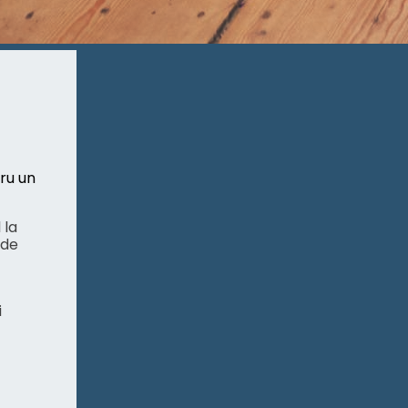
ru un
 la
 de
i