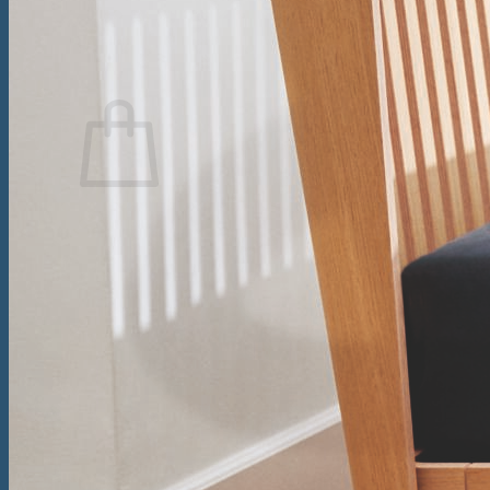
Caută
după:
Coș
Nu ai niciun produs în coș.
Înapoi la magazin