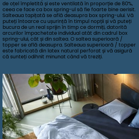
de oțel împletită și este ventilată în proporție de 80%,
ceea ce face ca box spring-ul să fie foarte bine aerisit.
Salteaua tapițată se află deasupra box spring-ului. Vă
puteți întoarce cu ușurință în timpul nopții și vă puteți
bucura de un real sprijin în timp ce dormiți, datorită
arcurilor împachetate individual atât din cadrul box
spring-ului, cât și din saltea. O saltea superioară /
topper se află deasupra. Salteaua superioară / topper
este fabricată din latex natural perforat și vă asigură
că sunteți odihnit minunat când vă treziți.