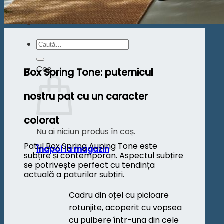
Înapoi la magazin
Caută
după:
Coș
Box Spring Tone: puternicul
nostru pat cu un caracter
colorat
Nu ai niciun produs în coș.
Patul Box Spring Auping Tone este
Înapoi la magazin
subțire și contemporan. Aspectul subțire
se potrivește perfect cu tendința
actuală a paturilor subțiri.
Cadru din oțel cu picioare
rotunjite, acoperit cu vopsea
cu pulbere într-una din cele