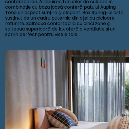
contemporan. Atribuirea tonurilor de culoare în
combinație cu baza joasă conferă patului Auping
Tone un aspect subțire și elegant. Box Spring-ul este
susținut de un cadru puternic din oțel cu picioare
rotunjite. Salteaua confortabilă cu cinci zone și
salteaua superioară de lux oferă o ventilație și un
sprijin perfect pentru visele tale.