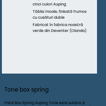
cinci culori Auping
Tăblia moale, finisată frumos
cu cusături duble
Fabricat în fabrica noastră
verde din Deventer (Olanda)
Tone box spring
Patul Box Spring Auping Tone este subțire și