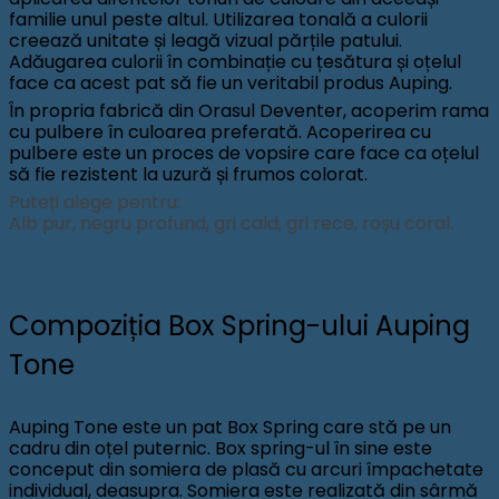
familie unul peste altul. Utilizarea tonală a culorii
creează unitate și leagă vizual părțile patului.
Adăugarea culorii în combinație cu țesătura și oțelul
face ca acest pat să fie un veritabil produs Auping.
În propria fabrică din Orasul Deventer, acoperim rama
cu pulbere în culoarea preferată. Acoperirea cu
pulbere este un proces de vopsire care face ca oțelul
să fie rezistent la uzură și frumos colorat.
Puteți alege pentru:
Alb pur, negru profund, gri cald, gri rece, roșu coral.
Compoziția Box Spring-ului Auping
Tone
Auping Tone este un pat Box Spring care stă pe un
cadru din oțel puternic. Box spring-ul în sine este
conceput din somiera de plasă cu arcuri împachetate
individual, deasupra. Somiera este realizată din sârmă