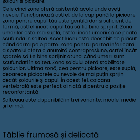
șolduri și picioare.
Cele cinci zone oferă asistență acolo unde aveți
nevoie. Funcționează astfel, de la cap până la picioare:
zona pentru capul tău este gentilă dar și suficient de
fermă, astfel încât capul tău să fie bine sprijinit. Zona
umerilor este mai suplă, astfel încât umerii să se poată
scufunda în saltea. Acest lucru este deosebit de plăcut
când dormi pe o parte. Zona pentru partea inferioară
a spatelui oferă o anumită contrapresiune, astfel încât
spatele să fie bine sprijinit atunci când umerii sunt
scufundați în saltea. Zona șoldului oferă stabilitate
șoldurilor. Ultima zonă, cea pentru picioare, este suplă,
deoarece picioarele au nevoie de mai puțin sprijin
decât șoldurile și capul. În acest fel, coloana
vertebrală este perfect aliniată și pentru o poziție
reconfortantă.
Salteaua este disponibilă în trei variante: moale, medie
și fermă.
Tăblie frumosă și delicată