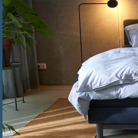
Saltea Vivo
Saltea tapițată Box Spring Deluxe
Saltea tapițată Box Spring Prestige
Saltea tapițată Box Spring Kiruna
Topper
Topper Saltea Comfort
Topper Saltea Deluxe
Topper Saltea Prestige
Perne
Pilote
Caută
după:
Nu ai niciun produs în coș.