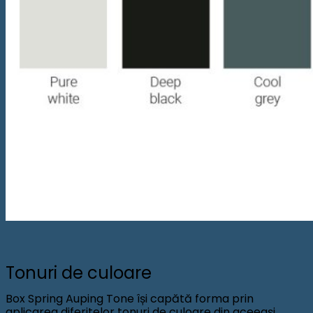
Tonuri de culoare
Box Spring Auping Tone își capătă forma prin
aplicarea diferitelor tonuri de culoare din aceeași