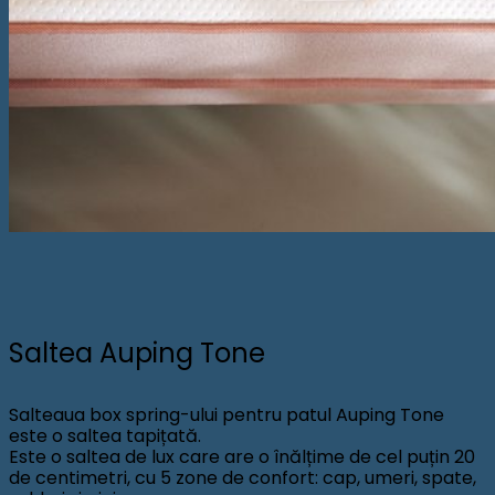
Saltea Auping Tone
Salteaua box spring-ului pentru patul Auping Tone
este o saltea tapițată.
Este o saltea de lux care are o înălțime de cel puțin 20
de centimetri, cu 5 zone de confort: cap, umeri, spate,