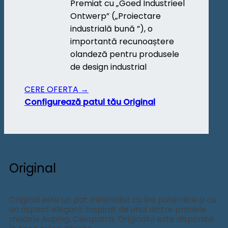
Premiat cu „Goed Industrieel
Ontwerp” („Proiectare
industrială bună ”), o
importantă recunoaștere
olandeză pentru produsele
de design industrial
CERE OFERTA →
Configurează patul tău Original
Original
Original este un pat minimalist cu linii puternice și cu
un aspect elegant. Inspirat de unul dintre primele
modele Auping, Cleopatra, Originalul este disponibil