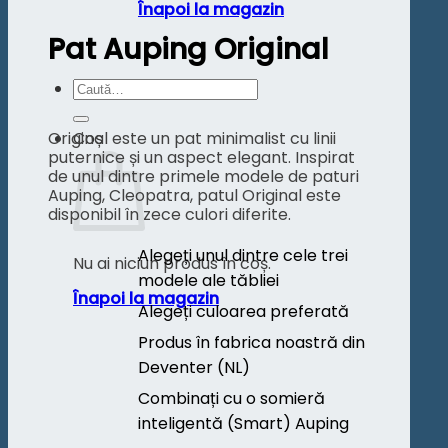
Înapoi la magazin
Pat Auping Original
Caută
după:
Original este un pat minimalist cu linii
Coș
puternice și un aspect elegant. Inspirat
de unul dintre primele modele de paturi
Auping, Cleopatra, patul Original este
disponibil în zece culori diferite.
Alegeți unul dintre cele trei
Nu ai niciun produs în coș.
modele ale tăbliei
Înapoi la magazin
Alegeți culoarea preferată
Produs în fabrica noastră din
Deventer (NL)
Combinați cu o somieră
inteligentă (Smart) Auping