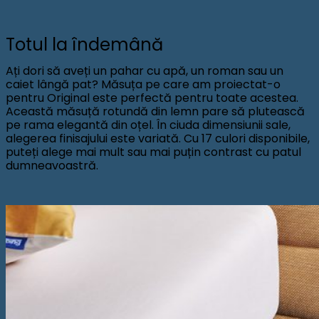
Totul la îndemână
Ați dori să aveți un pahar cu apă, un roman sau un
caiet lângă pat? Măsuța pe care am proiectat-o
pentru Original este perfectă pentru toate acestea.
Această măsuță rotundă din lemn pare să plutească
pe rama elegantă din oțel. În ciuda dimensiunii sale,
alegerea finisajului este variată. Cu 17 culori disponibile,
puteți alege mai mult sau mai puțin contrast cu patul
dumneavoastră.