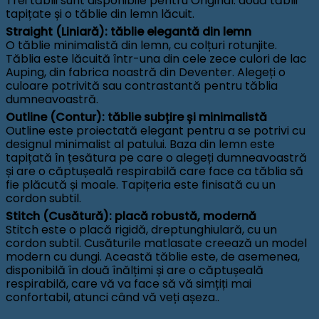
Trei tăblii sunt disponibile pentru Original: două tăblii
tapițate și o tăblie din lemn lăcuit.
Straight (Liniară): tăblie elegantă din lemn
O tăblie minimalistă din lemn, cu colțuri rotunjite.
Tăblia este lăcuită într-una din cele zece culori de lac
Auping, din fabrica noastră din Deventer. Alegeți o
culoare potrivită sau contrastantă pentru tăblia
dumneavoastră.
Outline (Contur): tăblie subțire și minimalistă
Outline este proiectată elegant pentru a se potrivi cu
designul minimalist al patului. Baza din lemn este
tapițată în țesătura pe care o alegeți dumneavoastră
și are o căptușeală respirabilă care face ca tăblia să
fie plăcută și moale. Tapițeria este finisată cu un
cordon subtil.
Stitch (Cusătură): placă robustă, modernă
Stitch este o placă rigidă, dreptunghiulară, cu un
cordon subtil. Cusăturile matlasate creează un model
modern cu dungi. Această tăblie este, de asemenea,
disponibilă în două înălțimi și are o căptușeală
respirabilă, care vă va face să vă simțiți mai
confortabil, atunci când vă veți așeza..