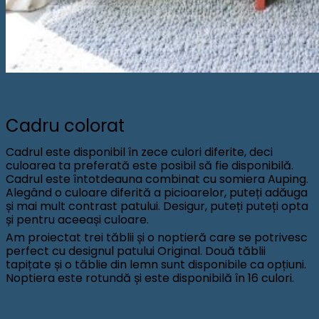
Cadru colorat
Cadrul este disponibil în zece culori diferite, deci
culoarea ta preferată este posibil să fie disponibilă.
Cadrul este întotdeauna combinat cu somiera Auping.
Alegând o culoare diferită a picioarelor, puteți adăuga
și mai mult contrast patului. Desigur, puteți puteți opta
și pentru aceeași culoare.
Am proiectat trei tăblii și o noptieră care se potrivesc
perfect cu designul patului Original. Două tăblii
tapițate și o tăblie din lemn sunt disponibile ca opțiuni.
Noptiera este rotundă și este disponibilă în 16 culori.