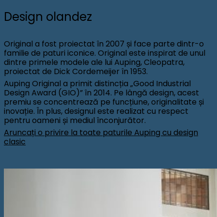
Design olandez
Original a fost proiectat în 2007 și face parte dintr-o
familie de paturi iconice. Original este inspirat de unul
dintre primele modele ale lui Auping, Cleopatra,
proiectat de Dick Cordemeijer în 1953.
Auping Original a primit distincția „Good Industrial
Design Award (GIO)” în 2014. Pe lângă design, acest
premiu se concentrează pe funcțiune, originalitate și
inovație. În plus, designul este realizat cu respect
pentru oameni și mediul înconjurător.
Aruncați o privire la toate paturile Auping cu design
clasic