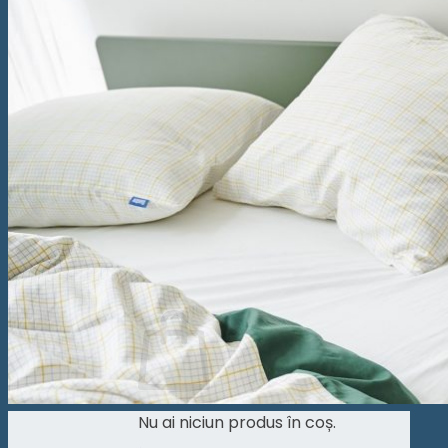
Saltea Vivo
Saltea tapițată Box Spring Deluxe
Saltea tapițată Box Spring Prestige
Saltea tapițată Box Spring Kiruna
Topper
Topper Saltea Comfort
Topper Saltea Deluxe
Topper Saltea Prestige
Perne
Pilote
Caută
după:
Nu ai niciun produs în coș.