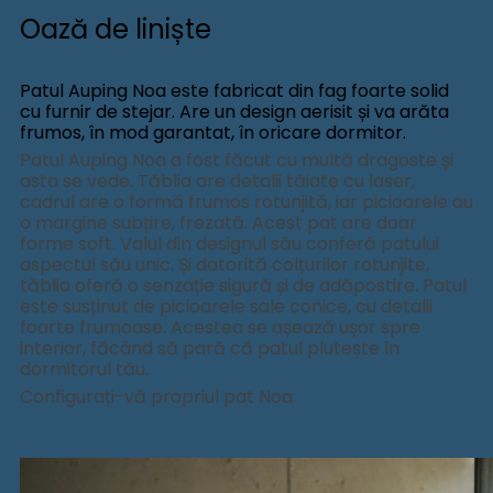
Oază de liniște
Patul Auping Noa este fabricat din fag foarte solid
cu furnir de stejar. Are un design aerisit și va arăta
frumos, în mod garantat, în oricare dormitor.
Patul Auping Noa a fost făcut cu multă dragoste și
asta se vede. Tăblia are detalii tăiate cu laser,
cadrul are o formă frumos rotunjită, iar picioarele au
o margine subțire, frezată. Acest pat are doar
forme soft. Valul din designul său conferă patului
aspectul său unic. Și datorită colțurilor rotunjite,
tăblia oferă o senzație sigură și de adăpostire. Patul
este susținut de picioarele sale conice, cu detalii
foarte frumoase. Acestea se așează ușor spre
interior, făcând să pară că patul plutește în
dormitorul tău.
Configurați-vă propriul pat Noa