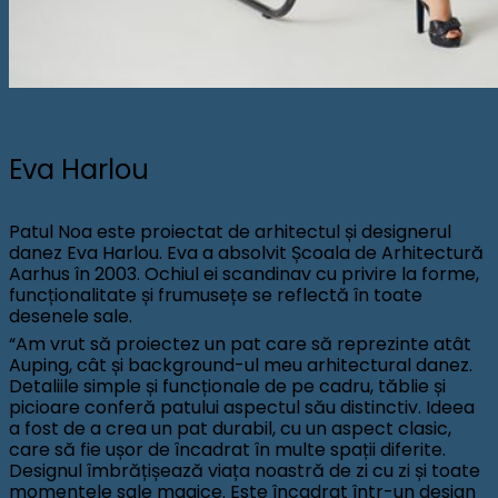
Eva Harlou
Patul Noa este proiectat de arhitectul și designerul
danez Eva Harlou. Eva a absolvit Școala de Arhitectură
Aarhus în 2003. Ochiul ei scandinav cu privire la forme,
funcționalitate și frumusețe se reflectă în toate
desenele sale.
“Am vrut să proiectez un pat care să reprezinte atât
Auping, cât și background-ul meu arhitectural danez.
Detaliile simple și funcționale de pe cadru, tăblie și
picioare conferă patului aspectul său distinctiv. Ideea
a fost de a crea un pat durabil, cu un aspect clasic,
care să fie ușor de încadrat în multe spații diferite.
Designul îmbrățișează viața noastră de zi cu zi și toate
momentele sale magice. Este încadrat într-un design