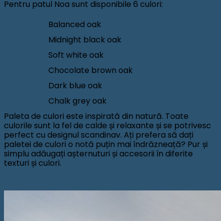
Pentru patul Noa sunt disponibile 6 culori:
Balanced oak
Midnight black oak
Soft white oak
Chocolate brown oak
Dark blue oak
Chalk grey oak
Paleta de culori este inspirată din natură. Toate
culorile sunt la fel de calde și relaxante și se potrivesc
perfect cu designul scandinav. Ați prefera să dați
paletei de culori o notă puțin mai îndrăzneață? Pur și
simplu adăugați așternuturi și accesorii în diferite
texturi și culori.