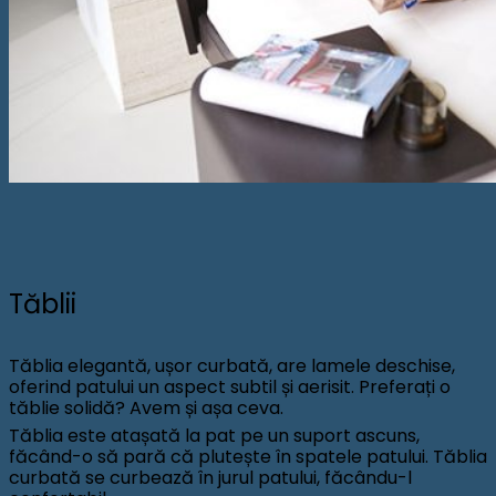
Tăblii
Tăblia elegantă, ușor curbată, are lamele deschise,
oferind patului un aspect subtil și aerisit. Preferați o
tăblie solidă? Avem și așa ceva.
Tăblia este atașată la pat pe un suport ascuns,
făcând-o să pară că plutește în spatele patului. Tăblia
curbată se curbează în jurul patului, făcându-l