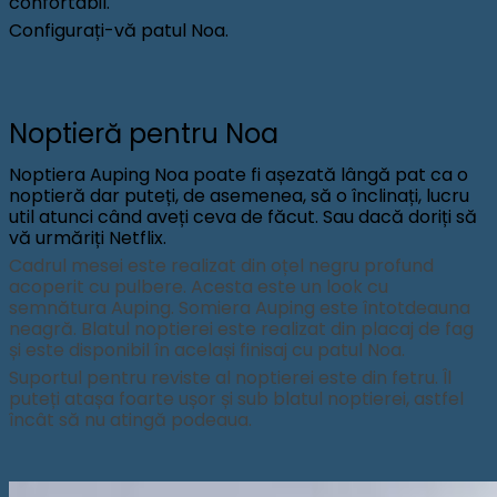
confortabil.
Configurați-vă patul Noa.
Noptieră pentru Noa
Noptiera Auping Noa poate fi așezată lângă pat ca o
noptieră dar puteți, de asemenea, să o înclinați, lucru
util atunci când aveți ceva de făcut. Sau dacă doriți să
vă urmăriți Netflix.
Cadrul mesei este realizat din oțel negru profund
acoperit cu pulbere. Acesta este un look cu
semnătura Auping. Somiera Auping este întotdeauna
neagră. Blatul noptierei este realizat din placaj de fag
și este disponibil în același finisaj cu patul Noa.
Suportul pentru reviste al noptierei este din fetru. Îl
puteți atașa foarte ușor și sub blatul noptierei, astfel
încât să nu atingă podeaua.