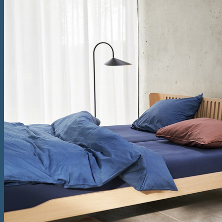
Saltea Vivo
Saltea tapițată Box Spring Deluxe
Saltea tapițată Box Spring Prestige
Saltea tapițată Box Spring Kiruna
Topper
Topper Saltea Comfort
Topper Saltea Deluxe
Topper Saltea Prestige
Perne
Pilote
Caută
după:
Nu ai niciun produs în coș.