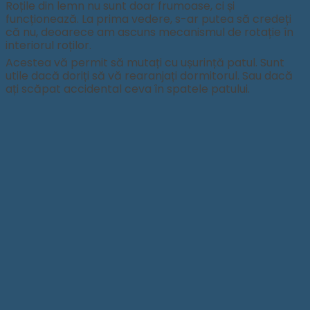
Roțile din lemn nu sunt doar frumoase, ci și
funcționează. La prima vedere, s-ar putea să credeți
că nu, deoarece am ascuns mecanismul de rotație în
interiorul roților.
Acestea vă permit să mutați cu ușurință patul. Sunt
utile dacă doriți să vă rearanjați dormitorul. Sau dacă
ați scăpat accidental ceva în spatele patului.