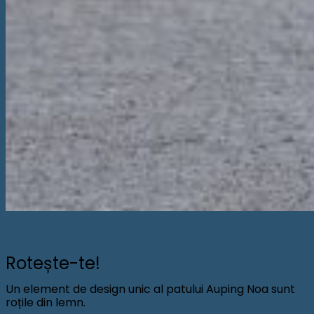
Rotește-te!
Un element de design unic al patului Auping Noa sunt
roțile din lemn.