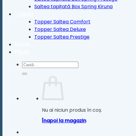
Saltea tapițată Box Spring Kiruna
Topper
Topper Saltea Comfort
Topper Saltea Deluxe
Topper Saltea Prestige
Perne
Pilote
Caută
după:
Nu ai niciun produs în coș.
Înapoi la magazin