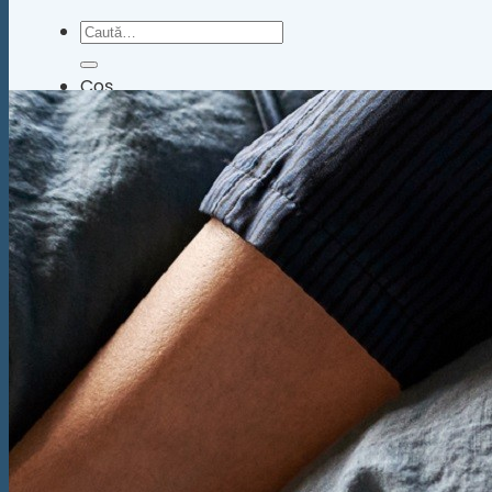
Caută
după:
Coș
Nu ai niciun produs în coș.
Înapoi la magazin