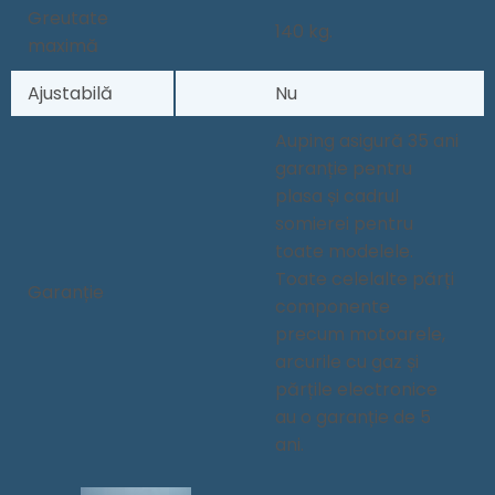
Greutate
140 kg.
maximă
Ajustabilă
Nu
Auping asigură 35 ani
garanție pentru
plasa și cadrul
somierei pentru
toate modelele.
Toate celelalte părți
Garanție
componente
precum motoarele,
arcurile cu gaz și
părțile electronice
au o garanție de 5
ani.