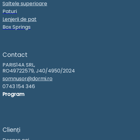
Saltele superioare
Paturi
Lenjerii de pat
Box Springs
Contact
PARIS14A SRL,
RO49722579, J40/4950/2024
somnusor@dormi.ro
0743 154 346
Program
Clienți