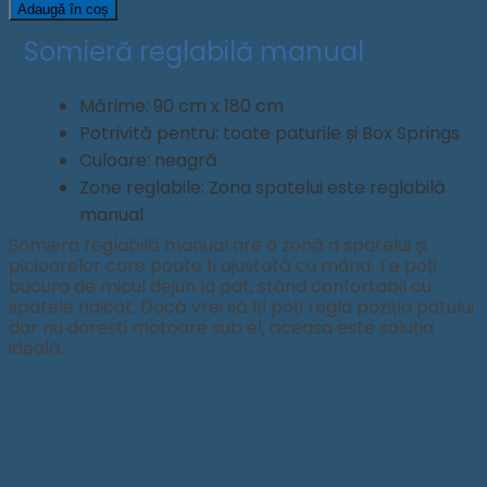
Somiera
Adaugă în coș
Metalica
Somieră reglabilă manual
reglabila
manual
Mărime: 90 cm x 180 cm
Potrivită pentru: toate paturile și Box Springs
Culoare: neagră
Zone reglabile: Zona spatelui este reglabilă
manual
Somiera reglabilă manual are o zonă a spatelui și
picioarelor care poate fi ajustată cu mâna. Te poți
bucura de micul dejun la pat, stând confortabil cu
spatele ridicat. Dacă vrei să îți poți regla poziția patului
dar nu dorești motoare sub el, aceasa este soluția
ideală.