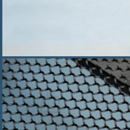
Saltea Vivo
Saltea tapițată Box Spring Deluxe
Saltea tapițată Box Spring Prestige
Saltea tapițată Box Spring Kiruna
Topper
Topper Saltea Comfort
Topper Saltea Deluxe
Topper Saltea Prestige
Perne
Pilote
Caută
după:
Nu ai niciun produs în coș.