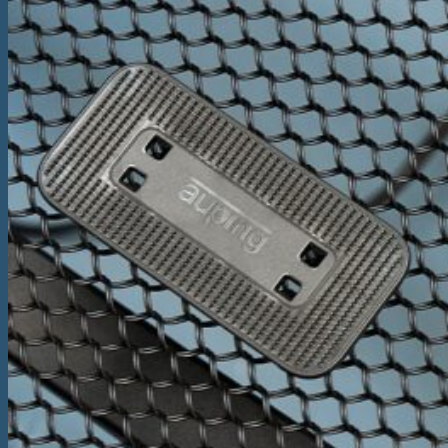
Înapoi la magazin
Caută
după:
Coș
Nu ai niciun produs în coș.
Înapoi la magazin