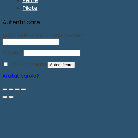
Perne
Pilote
Autentificare
Obligatoriu
Nume utilizator sau adresă email
*
Obligatoriu
Parolă
*
Ține-mă minte
Autentificare
Ai uitat parola?