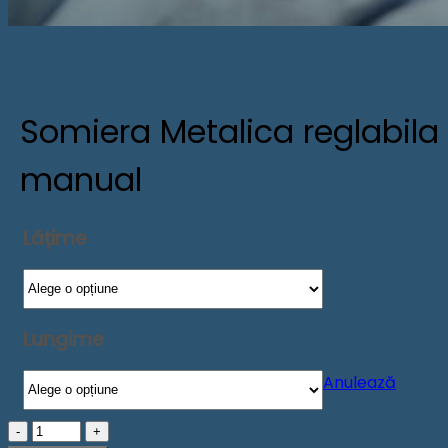
Somiera Metalica reglabila
manual
Lățime
Lungime
Anulează
Cantitate