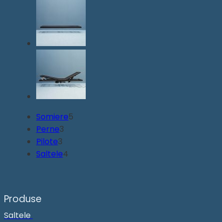
5
Somiere
5
3
produse
Perne
3
3
produse
Pilote
3
produse
4
Saltele
4
produse
Produse
Saltele