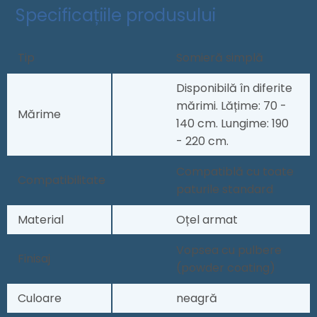
Specificațiile produsului
Tip
Somieră simplă
Disponibilă în diferite
mărimi. Lățime: 70 -
Mărime
140 cm. Lungime: 190
- 220 cm.
Compatiblă cu toate
Compatibilitate
paturile standard
Material
Oțel armat
Vopsea cu pulbere
Finisaj
(powder coating)
Culoare
neagră