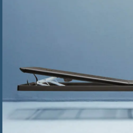
Somiere
Boxspring
Pat Boxspring Criade
Pat Boxspring Tone
Pat Boxspring Original
Pat Boxspring Kiruna
Paturi
Pat Original
Pat Essential
Pat Auronde
Pat Auping Royal
Pat Noa
Saltele
Saltea Evolve Y
Saltea Evolve X
Saltea Evolve I
Saltea Maestro