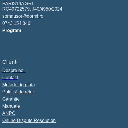
PARIS14A SRL,
RO49722579, J40/4950/2024
somnusor@dormi.ro
0743 154 346
Program
Clienți
Despre noi
Contact
Metode de plată
Politică de retur
Garanție
Manuale
ANPC
Online Dispute Resolution