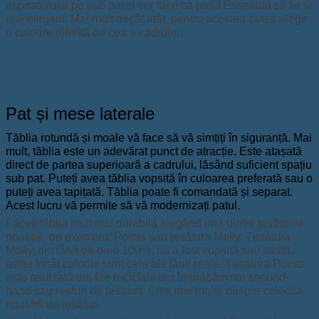
aspiratorului pe sub pat și vor face ca patul Essential să fie și
mai elegant. Mai mult decât atât, pentru acestea puteți alege
o culoare diferită de cea a cadrului.
Pat și mese laterale
Tăblia rotundă și moale vă face să vă simțiți în siguranță. Mai
mult, tăblia este un adevărat punct de atracție. Este atașată
direct de partea superioară a cadrului, lăsând suficient spațiu
sub pat. Puteți avea tăblia vopsită în culoarea preferată sau o
puteți avea tapițată. Tăblia poate fi comandată și separat.
Acest lucru vă permite să vă modernizați patul.
Faceți tăblia mult mai durabilă alegând una dintre țesăturile
noastre, de exemplu, Points sau țesătura Molly. Țesătura
Molly, din lână de oaie 100%, nu a fost vopsită sau albită,
astfel încât culorile sunt cele ale lânii reale. Țesătura Points
este realizată din fire reciclate din îmbrăcăminte second-
hand sau resturi de țesături. Citiți mai multe despre colecția
noastră de țesături.