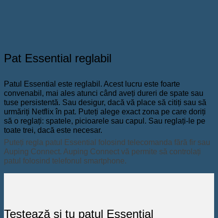
Pat Essential reglabil
Patul Essential este reglabil. Acest lucru este foarte
convenabil, mai ales atunci când aveți dureri de spate sau
tuse persistentă. Sau desigur, dacă vă place să citiți sau să
urmăriți Netflix în pat. Puteți alege exact zona pe care doriți
să o reglați: spatele, picioarele sau capul. Sau reglați-le pe
toate trei, dacă este necesar.
Puteți regla patul Essential folosind telecomanda fără fir sau
Auping Connect. Auping Connect vă permite să controlați
patul folosind telefonul smartphone.
Testează și tu patul Essential