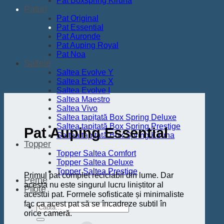
Pat Boxspring Kiruna
Paturi
Pat Original
Pat Essential
Pat Auronde
Pat Auping Royal
Pat Noa
Saltele
Saltea Evolve Y
Saltea Evolve X
Saltea Evolve I
Saltea Maestro
Saltea Vivo
Saltea tapițată Box Spring Deluxe
Saltea tapițată Box Spring Prestige
Pat Auping Essential
Saltea tapițată Box Spring Kiruna
Topper
Topper Saltea Comfort
Topper Saltea Deluxe
Topper Saltea Prestige
Primul pat complet reciclabil din lume. Dar
Perne
acesta nu este singurul lucru liniștitor al
Pilote
acestui pat. Formele sofisticate și minimaliste
fac ca acest pat să se încadreze subtil în
Caută
orice cameră.
după: