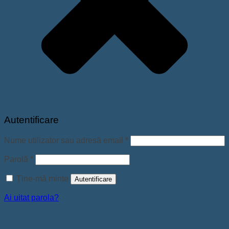
Autentificare
Obligatoriu
Nume utilizator sau adresă email
*
Obligatoriu
Parolă
*
Ține-mă minte
Autentificare
Ai uitat parola?