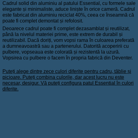
Cadrul solid din aluminiu al patului Essential, cu formele sale
elegante și minimaliste, aduce liniște în orice cameră. Cadrul
este fabricat din aluminiu reciclat 40%, ceea ce înseamnă că
poate fi complet demontat și refolosit.
Deoarece cadrul poate fi complet dezasamblat și reutilizat,
până la nivelul materiei prime, este extrem de durabil și
reutilizabil. Dacă doriți, vom vopsi rama în culoarea preferată
a dumneavoastră sau a partenerului. Datorită acoperirii cu
pulbere, vopseaua este colorată și rezistentă la uzură.
Vopsirea cu pulbere o facem în propria fabrică din Deventer.
Puteți alege dintre zece culori diferite pentru cadru, tăblie și
picioare. Puteți combina culorile, dar acest lucru nu este
necesar, desigur. Vă puteți configura patul Essential în culori
diferite.