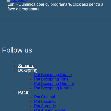
Luni - Duminica doar cu programare, click aici pentru a
face o programare
Follow us
Somiere
Boxspring
Pat Boxspring Criade
Pat Boxspring Tone
Pat Boxspring Original
Pat Boxspring Kiruna
Paturi
Pat Original
Pat Essential
Pat Auronde
Pat Auping Royal