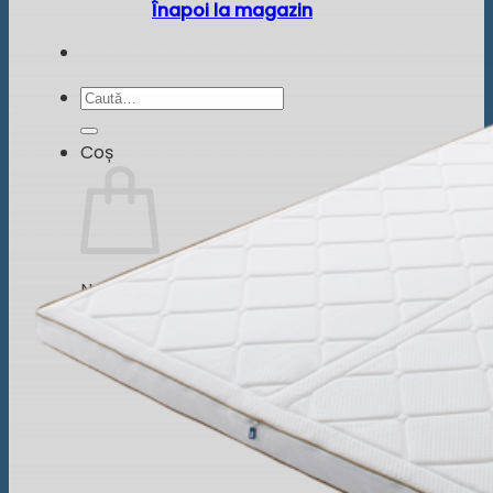
Înapoi la magazin
Caută
după:
Coș
Nu ai niciun produs în coș.
Înapoi la magazin