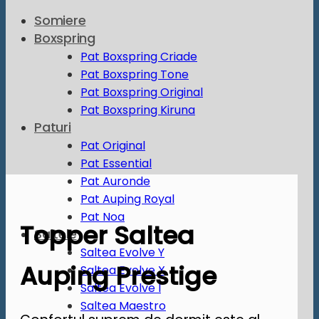
Somiere
Boxspring
Pat Boxspring Criade
Pat Boxspring Tone
Pat Boxspring Original
Pat Boxspring Kiruna
Paturi
Pat Original
Pat Essential
Pat Auronde
Pat Auping Royal
Pat Noa
Topper Saltea
Saltele
Saltea Evolve Y
Auping Prestige
Saltea Evolve X
Saltea Evolve I
Saltea Maestro