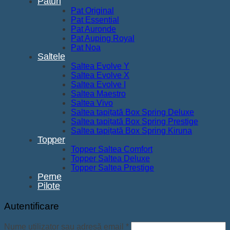
Paturi
Pat Original
Pat Essential
Pat Auronde
Pat Auping Royal
Pat Noa
Saltele
Saltea Evolve Y
Saltea Evolve X
Saltea Evolve I
Saltea Maestro
Saltea Vivo
Saltea tapițată Box Spring Deluxe
Saltea tapițată Box Spring Prestige
Saltea tapițată Box Spring Kiruna
Topper
Topper Saltea Comfort
Topper Saltea Deluxe
Topper Saltea Prestige
Perne
Pilote
Autentificare
Obligatoriu
Nume utilizator sau adresă email
*