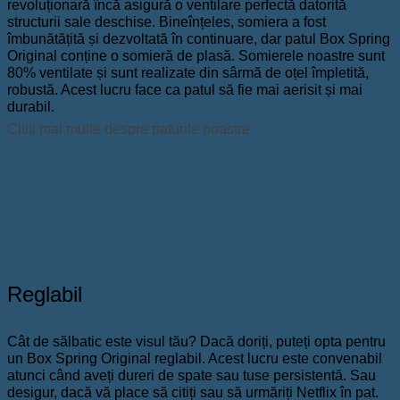
revoluționară încă asigură o ventilare perfectă datorită
structurii sale deschise. Bineînțeles, somiera a fost
îmbunătățită și dezvoltată în continuare, dar patul Box Spring
Original conține o somieră de plasă. Somierele noastre sunt
80% ventilate și sunt realizate din sârmă de oțel împletită,
robustă. Acest lucru face ca patul să fie mai aerisit și mai
durabil.
Citiți mai multe despre paturile noastre.
Reglabil
Cât de sălbatic este visul tău? Dacă doriți, puteți opta pentru
un Box Spring Original reglabil. Acest lucru este convenabil
atunci când aveți dureri de spate sau tuse persistentă. Sau
desigur, dacă vă place să citiți sau să urmăriți Netflix în pat.