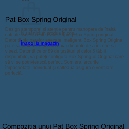
Pat Box Spring
Original
Design atemporal și atenție pentru manopera de înaltă
Nu ai niciun produs în coș.
calitate. Acesta este Patul Auping Box Spring original.
Datorită picioarelor așezate inteligent, Box Spring Original
Înapoi la magazin
pare să plutească și asta chiar dinainte de a începe să
visezi. Datorită celor 89 de țesături și celor 5 tăblii
disponibile, vă puteți configura Box Spring-ul Original care
să vi se potriviească perfect. Somiera, arcurile
împachetate individual și salteaua asigură o ventilare
perfectă.
Compoziția unui Pat Box Spring Original