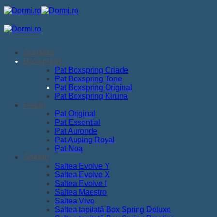
Skip
to
content
Somiere
Boxspring
Pat Boxspring Criade
Pat Boxspring Tone
Pat Boxspring Original
Pat Boxspring Kiruna
Paturi
Pat Original
Pat Essential
Pat Auronde
Pat Auping Royal
Pat Noa
Saltele
Saltea Evolve Y
Saltea Evolve X
Saltea Evolve I
Saltea Maestro
Saltea Vivo
Saltea tapițată Box Spring Deluxe