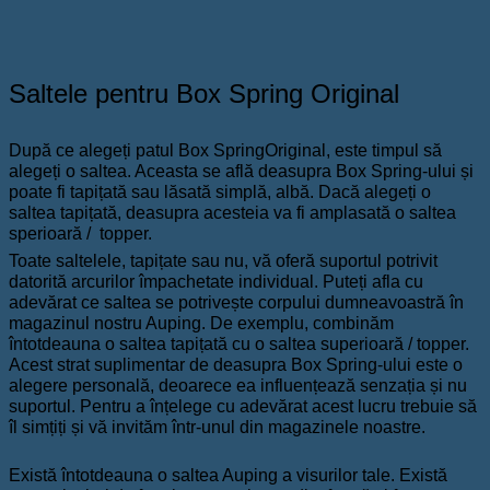
Saltele pentru Box Spring Original
După ce alegeți patul Box SpringOriginal, este timpul să
alegeți o saltea. Aceasta se află deasupra Box Spring-ului și
poate fi tapițată sau lăsată simplă, albă. Dacă alegeți o
saltea tapițată, deasupra acesteia va fi amplasată o saltea
sperioară / topper.
Toate saltelele, tapițate sau nu, vă oferă suportul potrivit
datorită arcurilor împachetate individual. Puteți afla cu
adevărat ce saltea se potrivește corpului dumneavoastră în
magazinul nostru Auping. De exemplu, combinăm
întotdeauna o saltea tapițată cu o saltea superioară / topper.
Acest strat suplimentar de deasupra Box Spring-ului este o
alegere personală, deoarece ea influențează
senzația și nu
suportul. Pentru a înțelege cu adevărat acest lucru trebuie să
îl simțiți și vă invităm într-unul din magazinele noastre.
Există întotdeauna o saltea Auping a visurilor tale. Există