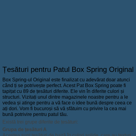
Țesături pentru Patul Box Spring Original
Box Spring-ul Original este finalizat cu adevărat doar atunci
când ți se potrivește perfect. Acest Pat Box Spring poate fi
tapițat cu 89 de țesături diferite. Ele vin în diferite culori și
structuri. Vizitați unul dintre magazinele noastre pentru a le
vedea și atinge pentru a vă face o idee bună despre ceea ce
ați dori. Vom fi bucuroși să vă sfătuim cu privire la cea mai
bună potrivire pentru patul tău.
Există trei grupe diferite de țesături:
Grupa de țesături A
Acestea sunt țesături de bază în culori solide, care au texturi