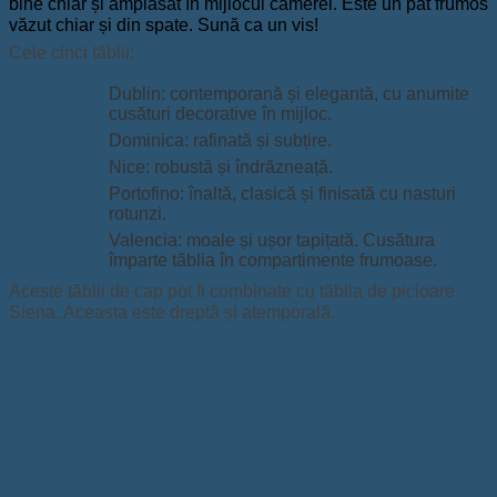
bine chiar și amplasat în mijlocul camerei. Este un pat frumos
văzut chiar și din spate. Sună ca un vis!
Cele cinci tăblii:
Dublin: contemporană și elegantă, cu anumite
cusături decorative în mijloc.
Dominica: rafinată și subțire.
Nice: robustă și îndrăzneață.
Portofino: înaltă, clasică și finisată cu nasturi
rotunzi.
Valencia: moale și ușor tapițată. Cusătura
împarte tăblia în compartimente frumoase.
Aceste tăblii de cap pot fi combinate cu tăblia de picioare
Siena. Aceasta este dreptă și atemporală.