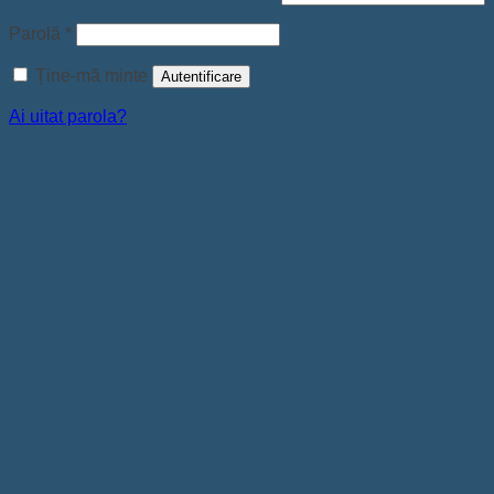
Obligatoriu
Parolă
*
Ține-mă minte
Autentificare
Ai uitat parola?