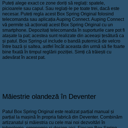
Puteți alege exact ce zone doriți să reglați: spatele,
picioarele sau capul. Sau reglați-le pe toate trei, dacă este
necesar. Puteți regla acest Box Spring Original folosind
telecomanda sau aplicația Auping Connect. Auping Connect
vă permite să acționați acest Box Spring Original cu un
smartphone. Depozitați telecomanda în suporturile care pot fi
atașate la pat; acestea sunt realizate din aceeași țesătură ca
și patul. Box Spring-ul include o bandă puternică de velcro
între bază și saltea, astfel încât aceasta din urmă să fie foarte
bine fixată în timpul reglării poziției. Simți că trăiești cu
adevărat în acest pat.
Măiestrie olandeză în Deventer
Patul Box Spring Original este realizat parțial manual și
parțial la mașină în propria fabrică din Deventer. Combinăm
artizanatul și măiestria cu cele mai noi dezvoltări în
tehnologie, ergonomie și design aici. Fiecare Box Spring