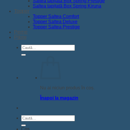
Saltea tapițată Box Spring Prestige
Saltea tapițată Box Spring Kiruna
Topper
Topper Saltea Comfort
Topper Saltea Deluxe
Topper Saltea Prestige
Perne
Pilote
Caută
după:
Nu ai niciun produs în coș.
Înapoi la magazin
Caută
după:
Coș