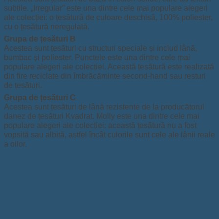
subtile. „Irregular” este una dintre cele mai populare alegeri
ale colecției: o țesătură de culoare deschisă, 100% poliester,
cu o țesătură neregulată.
Grupa de țesături B
Acestea sunt țesături cu structuri speciale și includ lână,
bumbac și poliester. Punctele este una dintre cele mai
populare alegeri ale colecției. Această țesătură este realizată
din fire reciclate din îmbrăcăminte second-hand sau resturi
de țesături.
Grupa de țesături C
Acestea sunt țesături de lână rezistente de la producătorul
danez de țesături Kvadrat. Molly este una dintre cele mai
populare alegeri ale colecției: această țesătură nu a fost
vopsită sau albită, astfel încât culorile sunt cele ale lânii reale
a oilor.