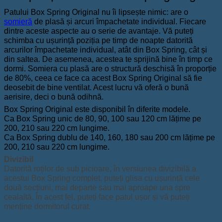
Patului Box Spring Original nu îi lipsește nimic: are o
somieră
de plasă și arcuri împachetate individual. Fiecare
dintre aceste aspecte au o serie de avantaje. Vă puteți
schimba cu ușurință poziția pe timp de noapte datorită
arcurilor împachetate individual, atât din ​​Box Spring, cât și
din saltea. De asemenea, acestea te sprijină bine în timp ce
dormi. Somiera cu plasă are o structură deschisă în proporție
de 80%, ceea ce face ca acest Box Spring Original să fie
deosebit de bine ventilat. Acest lucru vă oferă o bună
aerisire, deci o bună odihnă.
Box Spring Original este disponibil în diferite modele.
Ca Box Spring unic de 80, 90, 100 sau 120 cm lățime pe
200, 210 sau 220 cm lungime.
Ca Box Spring dublu de 140, 160, 180 sau 200 cm lățime pe
200, 210 sau 220 cm lungime.
Divizibil
Datorită roților de sub picioare, în versiunea divizibilă a
acestui Box Spring complet, puteți glisa cu ușurință cele
două secțiuni, mai departe sau mai aproape una spre
cealaltă. În acest fel, puteți face patul ușor și vă puteți
menține dormitorul curat.