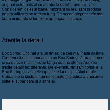
original este realizat cu atenție la detalii, mediu și viitor.
Considerăm că este foarte important să realizăm produse
pentru utilizare pe termen lung. De aceea alegem cele mai
bune materiale și furnizorii aproapiați de casă.
Atenție la detalii
Box Spring Original are un finisaj de cea mai înaltă calitate.
Credem că este important ca un Box Spring să arate frumos
și să dureze mult timp, pe lângă odihna oferită. Adesea
micile detalii fac diferența. De exemplu, finisăm colțurile la
Box Spring și saltelele tapițate le facem cusături duble.
Butoanele și buclele frumos formate împiedică alunecarea
saltelei superioare și a saltelei.