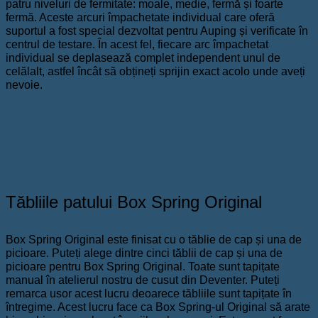
patru niveluri de fermitate: moale, medie, fermă și foarte
fermă. Aceste arcuri împachetate individual care oferă
suportul a fost special dezvoltat pentru Auping și verificate în
centrul de testare. În acest fel, fiecare arc împachetat
individual se deplasează complet independent unul de
celălalt, astfel încât să obțineți sprijin exact acolo unde aveți
nevoie.
Tăbliile patului Box Spring Original
Box Spring Original este finisat cu o tăblie de cap și una de
picioare. Puteți alege dintre cinci tăblii de cap și una de
picioare pentru Box Spring Original. Toate sunt tapițate
manual în atelierul nostru de cusut din Deventer. Puteți
remarca usor acest lucru deoarece tăbliile sunt tapițate în
întregime. Acest lucru face ca Box Spring-ul Original să arate