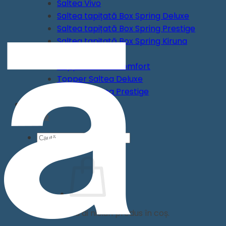
Saltea Vivo
Saltea tapițată Box Spring Deluxe
Saltea tapițată Box Spring Prestige
Saltea tapițată Box Spring Kiruna
Topper
Topper Saltea Comfort
Topper Saltea Deluxe
Topper Saltea Prestige
Perne
Pilote
Caută
după:
Nu ai niciun produs în coș.