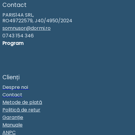
Contact
PARIS14A SRL,
RO49722579, J40/4950/2024
somnusor@dormi.ro
0743 154 346
Program
Clienți
Despre noi
Contact
Metode de plată
Politică de retur
Garanție
Manuale
ANPC