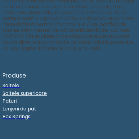
informațiile de pe site. PARIS14A SRL își rezervă dreptul
de a face orice modificare, cu efect imediat și fără
notificare prealabilă. Deși am făcut tot ce ne stă în
putință pentru a preveni utilizarea abuzivă, nu suntem
răspunzători pentru informațiile și / sau notificările
trimise prin internet de către utilizatorii site-ului web.
PARIS14A SRL exclude orice răspundere pentru orice
daune directe sau indirecte de orice natură provenite
din sau legate în vreun fel cu site-ul web.
Produse
Saltele
Saltele superioare
Paturi
Lenjerii de pat
Box Springs