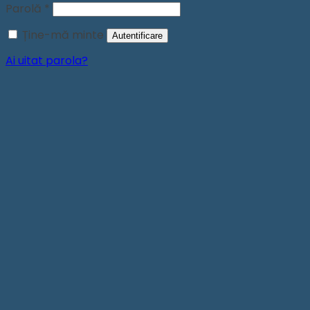
Obligatoriu
Parolă
*
Ține-mă minte
Autentificare
Ai uitat parola?