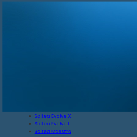
Somiere
Boxspring
Pat Boxspring Criade
Pat Boxspring Tone
Pat Boxspring Original
Pat Boxspring Kiruna
Paturi
Pat Original
Pat Essential
Pat Auronde
Pat Auping Royal
Pat Noa
Saltele
Saltea Evolve Y
Saltea Evolve X
Saltea Evolve I
Saltea Maestro