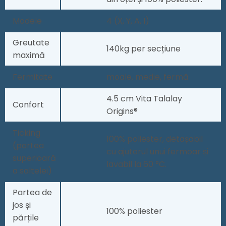
Modele
4 (X, Y, A, I)
Greutate
140kg per secțiune
maximă
Fermitate
moale, medie, fermă
4.5 cm Vita Talalay
Confort
Origins®
Ticking
100% poliester, detașabil
(partea
cu ajutorul unui fermoar și
superioară
lavabil la 60 °C.
a saltelei)
Partea de
jos și
100% poliester
părțile