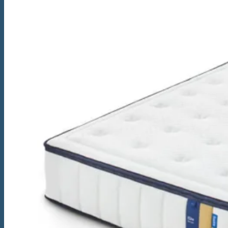
Somiere
Boxspring
Pat Boxspring Criade
Pat Boxspring Tone
Pat Boxspring Original
Pat Boxspring Kiruna
Paturi
Pat Original
Pat Essential
Pat Auronde
Pat Auping Royal
Pat Noa
Saltele
Saltea Evolve Y
Saltea Evolve X
Saltea Evolve I
Saltea Maestro