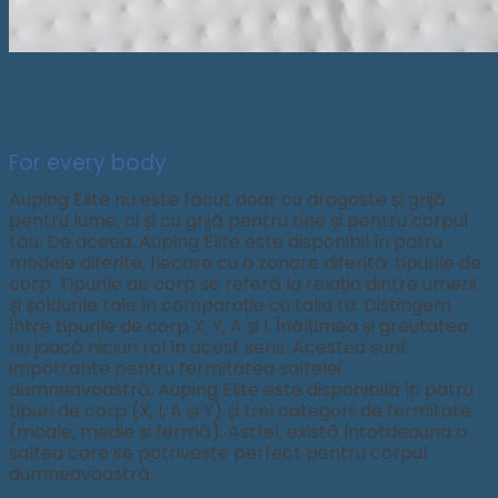
For every body
Auping Elite nu este făcut doar cu dragoste și grijă
pentru lume, ci și cu grijă pentru tine și pentru corpul
tău. De aceea, Auping Elite este disponibil în patru
modele diferite, fiecare cu o zonare diferită: tipurile de
corp. Tipurile de corp se referă la relația dintre umerii
și șoldurile tale în comparație cu talia ta. Distingem
între tipurile de corp X, Y, A și I. Înălțimea și greutatea
nu joacă niciun rol în acest sens. Acestea sunt
importante pentru fermitatea saltelei
dumneavoastră. Auping Elite este disponibilă în patru
tipuri de corp (X, I, A și Y) și trei categorii de fermitate
(moale, medie și fermă). Astfel, există întotdeauna o
saltea care se potrivește perfect pentru corpul
dumneavoastră.