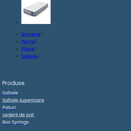
5
Somiere
5
3
produse
Perne
3
3
produse
Pilote
3
produse
4
Saltele
4
produse
Produse
Saltele
Saltele superioare
Paturi
Lenjerii de pat
Box Springs