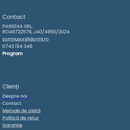
Contact
PARIS14A SRL,
RO49722579, J40/4950/2024
somnusor@dormi.ro
0743 154 346
Program
Clienți
Despre noi
Contact
Metode de plată
Politică de retur
Garanție