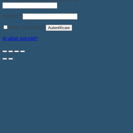
Obligatoriu
Parolă
*
Ține-mă minte
Autentificare
Ai uitat parola?