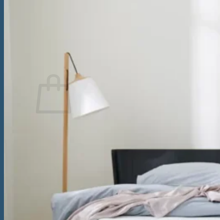
Înapoi la magazin
Caută
după:
Coș
Nu ai niciun produs în coș.
Înapoi la magazin