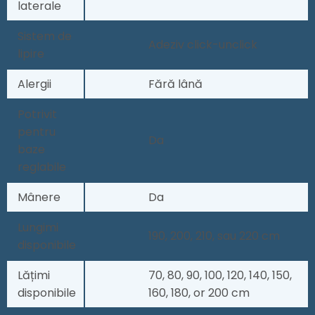
laterale
Sistem de
Adeziv click-unclick
lipire
Alergii
Fără lână
Potrivit
pentru
Da
baze
reglabile
Mânere
Da
Lungimi
190, 200, 210, sau 220 cm
disponibile
Lățimi
70, 80, 90, 100, 120, 140, 150,
disponibile
160, 180, or 200 cm