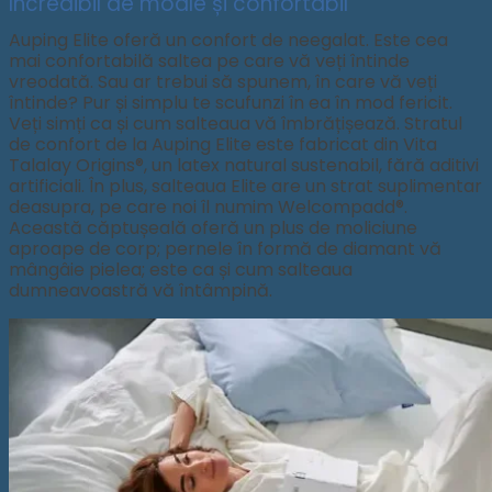
Incredibil de moale și confortabil
Auping Elite oferă un confort de neegalat. Este cea
mai confortabilă saltea pe care vă veți întinde
vreodată. Sau ar trebui să spunem, în care vă veți
întinde? Pur și simplu te scufunzi în ea în mod fericit.
Veți simți ca și cum salteaua vă îmbrățișează. Stratul
de confort de la Auping Elite este fabricat din Vita
Talalay Origins®, un latex natural sustenabil, fără aditivi
artificiali. În plus, salteaua Elite are un strat suplimentar
deasupra, pe care noi îl numim Welcompadd®.
Această căptușeală oferă un plus de moliciune
aproape de corp; pernele în formă de diamant vă
mângâie pielea; este ca și cum salteaua
dumneavoastră vă întâmpină.