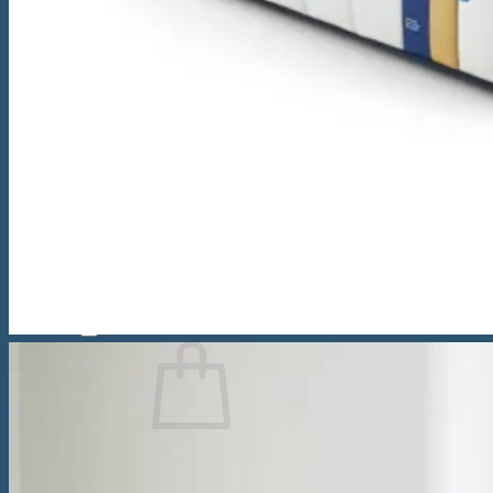
Saltea Vivo
Saltea tapițată Box Spring Deluxe
Saltea tapițată Box Spring Prestige
Saltea tapițată Box Spring Kiruna
Topper
Topper Saltea Comfort
Topper Saltea Deluxe
Topper Saltea Prestige
Perne
Pilote
Caută
după:
Nu ai niciun produs în coș.