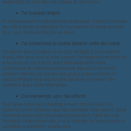
respirația. Și va fi din nou liniște în dormitor.
Te trezești liniștit
În locul acelui ton de alarmă enervant, capătul patului
se ridică încet și silențios în momentul în care somnul
îți e ușor. În acest fel, te va trezi.
Te conectezi la toate device-urile din casă
Un somn bun începe cu un pat drăguț și cu o saltea
bună, dar mai sunt și alte lucruri. Temperatura optimă
și lumina din dormitor sunt alte exemple care
contribuie la calitatea somnului. Așa că poți folosi
Athom Homey să conectezi patul la boxa Sono, la
veioza Philips Hue sau la alte device-uri Smart din
cameră și să simți diferența.
Conveniență: ușor de utilizat
Poți opera somiera Auping Smart foarte ușor, cu
ajutorul smartphone-ului sau tabletei. Poți opera două
somiere prin aplicația Auping Connect, fără să mai
folosești telecomenzile. Are și funcție de memorare a
pozițiilor și setărilor preferate.