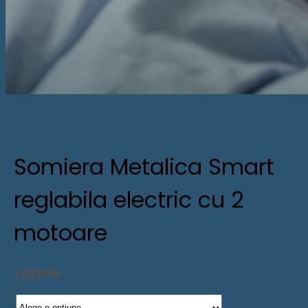
Somiera Metalica Smart
reglabila electric cu 2
motoare
Lățime