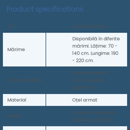
Product specifications
Tip
somieră Smart
Disponibilă în diferite
mărimi. Lățime: 70 -
Mărime
140 cm. Lungime: 190
- 220 cm.
Compatiblilă cu
Compatibilitate
toate paturile
standard
Material
Oțel armat
Vopsea cu pulbere
Finisaj
(powder coating)