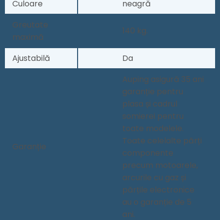
Culoare
neagră
Greutate
140 kg.
maximă
Ajustabilă
Da
Auping asigură 35 ani
garanție pentru
plasa și cadrul
somierei pentru
toate modelele.
Toate celelalte părți
Garanție
componente
precum motoarele,
arcurile cu gaz și
părțile electronice
au o garanție de 5
ani.