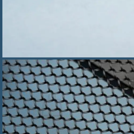
Saltea Vivo
Saltea tapițată Box Spring Deluxe
Saltea tapițată Box Spring Prestige
Saltea tapițată Box Spring Kiruna
Topper
Topper Saltea Comfort
Topper Saltea Deluxe
Topper Saltea Prestige
Perne
Pilote
Caută
după:
Nu ai niciun produs în coș.