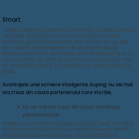
Smart
Toate somierele electrice sunt Smart. Acestea oferă o
ventilare optimă și suport. Însă nu doar asta. De
exemplu, datorită funcției de anti-sforăit, nu vei mai
sta treaz/ă toată noaptea din cauza sforăitului
partenerului/ei. De asemenea, este prevăzută și cu o
funcție Smart de alarmă care te va trezi treptat. Poți
să conectezi patul și la restul device-urilor smart din
casă.
Avantajele unei somiere inteligente Auping: nu vei mai
sta treaz din cauza partenerului care sforăie.
Nu vei mai sta treaz din cauza sforăitului
partenerului/ei
Imediat ce somiera inteligentă Auping "aude" sforăitul,
aceasta se mișcă pentru un moment sau partea din
capătul patului se ridică ușor. Asta îți va facilita