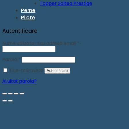
Topper Saltea Prestige
Perne
Pilote
Autentificare
Obligatoriu
Nume utilizator sau adresă email
*
Obligatoriu
Parolă
*
Ține-mă minte
Autentificare
Ai uitat parola?