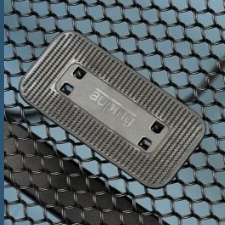
Înapoi la magazin
Caută
după:
Coș
Nu ai niciun produs în coș.
Înapoi la magazin