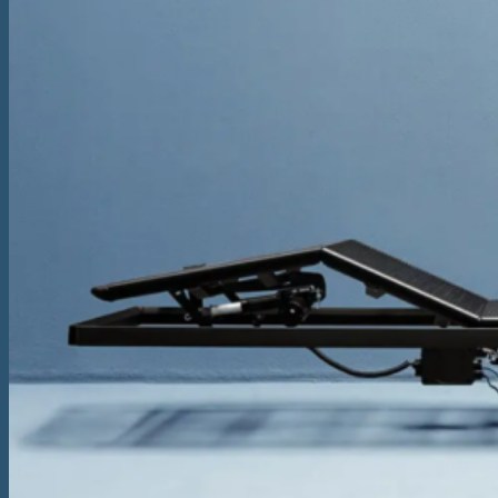
Somiere
Boxspring
Pat Boxspring Criade
Pat Boxspring Tone
Pat Boxspring Original
Pat Boxspring Kiruna
Paturi
Pat Original
Pat Essential
Pat Auronde
Pat Auping Royal
Pat Noa
Saltele
Saltea Evolve Y
Saltea Evolve X
Saltea Evolve I
Saltea Maestro